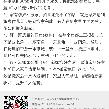
样滚滚而来;还可以打开水龙头，再把池盆都塞住，寓
意“细水长流”和“财富满满”。
3、家有孕妇不搬家。如果避免不了的话，就把孕妇请到
娘家住几天，等到搬家完成，有人在新家里住过之后，
孕妇再搬入新家。
4、拜一拜房屋的四角(敬神)，在每个角都上三根香，次
序是西北角——东南角——东北角——西南角。然后，
在房屋的中放一串鞭炮，或生上一盆火，烧点纸即可。
这样可以去除邪气，有利于住宅的安定。
5、连云港搬家公司介绍，新家搬好之后，邀请亲朋好友
和邻居来家里热闹热闹，也有“搬家稳居”这么一说。一
般是搬家后一周内邀请好，家里人气越旺，越能给新家
驱邪，提升主人运势。
公司名称：连云港顺达搬家服务中心
服务电话：安经理 152-5313-4653